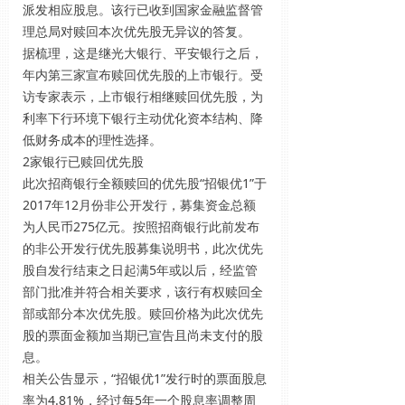
派发相应股息。该行已收到国家金融监督管
理总局对赎回本次优先股无异议的答复。
据梳理，这是继光大银行、平安银行之后，
年内第三家宣布赎回优先股的上市银行。受
访专家表示，上市银行相继赎回优先股，为
利率下行环境下银行主动优化资本结构、降
低财务成本的理性选择。
2家银行已赎回优先股
此次招商银行全额赎回的优先股“招银优1”于
2017年12月份非公开发行，募集资金总额
为人民币275亿元。按照招商银行此前发布
的非公开发行优先股募集说明书，此次优先
股自发行结束之日起满5年或以后，经监管
部门批准并符合相关要求，该行有权赎回全
部或部分本次优先股。赎回价格为此次优先
股的票面金额加当期已宣告且尚未支付的股
息。
相关公告显示，“招银优1”发行时的票面股息
率为4.81%，经过每5年一个股息率调整周