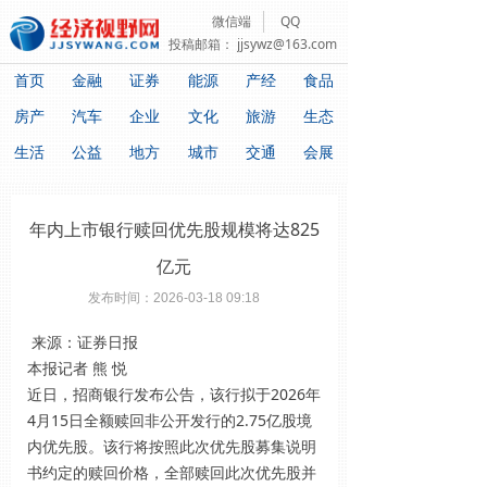
微信端
QQ
投稿邮箱：
jjsywz@163.com
首页
金融
证券
能源
产经
食品
房产
汽车
企业
文化
旅游
生态
生活
公益
地方
城市
交通
会展
年内上市银行赎回优先股规模将达825
亿元
发布时间：
2026-03-18
09:18
来源：证券日报
本报记者 熊 悦
近日，招商银行发布公告，该行拟于2026年
4月15日全额赎回非公开发行的2.75亿股境
内优先股。该行将按照此次优先股募集说明
书约定的赎回价格，全部赎回此次优先股并