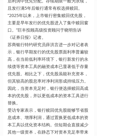
后利润中优先分配。存续期限一般为永续，
且发行满5年后银行通常有权选择赎回。
“2025年以来，上市银行密集赎回优先股，
主要是早年发行的优先股进入了集中赎回窗
口。”巨丰投顾高级投资顾问于晓明告诉
《证券日报》记者。
苏商银行特约研究员薛洪言进一步对记者表
示，银行早期发行的优先股票面利率普遍较
高，在当前低利率环境下，银行新发行的永
续债等资本工具的融资成本已显著低于存量
优先股。相比之下，优先股虽能补充资本，
但其较高的股息率对净利润形成持续压力。
因此，当资本充足时，银行便选择赎回高成
本的优先股，并以更低成本的资本工具进行
替换。
受访专家表示，银行赎回优先股能够节省股
息成本、增厚利润，通过置换更低成本的资
本工具以优化资本结构。但短期会直接减少
其他一级资本，在静态下对资本充足率带来