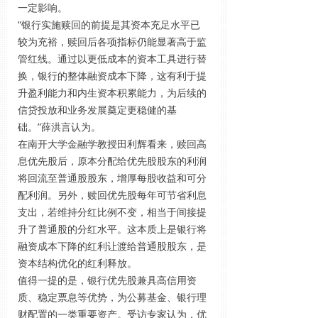
一定影响。
“银行实施赎回的前提是其资本充足水平已
较为充裕，赎回后各项指标仍能显著高于监
管红线。通过以更低成本的资本工具进行替
换，银行的整体融资成本下降，这有利于提
升盈利能力和内生资本积累能力，为后续的
信贷投放和业务发展奠定更稳健的基
础。”薛洪言认为。
在南开大学金融学教授田利辉看来，赎回高
息优先股后，原本分配给优先股股东的利润
将回流至普通股股东，增厚每股收益和可分
配利润。另外，赎回优先股每年可节省利息
支出，若维持分红比例不变，相当于间接提
升了普通股的分红水平。这本质上是银行将
融资成本下降的红利让渡给普通股股东，是
资本结构优化的红利释放。
值得一提的是，银行优先股兼具高信用资
质、稳定票息等优势，为公募基金、银行理
财配置的一类重要资产。受访专家认为，优