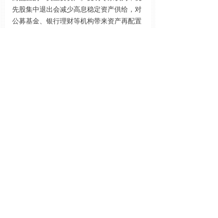
先股集中退出会减少高息稳定资产供给，对
公募基金、银行理财等机构带来资产再配置
压力。
分享到：
前一个：
无
ꄴ
后一个：
无
ꄲ
热点新闻
념
离境退税2.0版政策生效 激发“购在中国”新活力
破局豪华壁垒 智己LS8诠释中国智造新高度
“管理”变“服务” 物业归本位
飞鹤推出全龄营养新品：鲜萃乳蛋白系列营养粉全渠道同步上市
拓宽公积金提取场景 助推房地产行业回暖