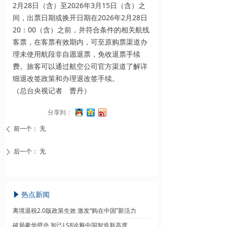
2月28日（含）至2026年3月15日（含）之
间，出票日期或换开日期在2026年2月28日
20：00（含）之前，并符合条件的相关航线
客票，在客票有效期内，可至原购票渠道办
理未使用航段非自愿退票，免收退票手续
费。旅客可以通过航空公司官方渠道了解详
细退改签政策和办理退改签手续。
（总台央视记者 曹丹）
分享到：
前一个：
无
ꄴ
后一个：
无
ꄲ
热点新闻
념
离境退税2.0版政策生效 激发“购在中国”新活力
破局豪华壁垒 智己LS8诠释中国智造新高度