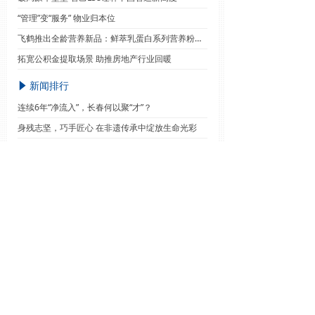
“管理”变“服务” 物业归本位
飞鹤推出全龄营养新品：鲜萃乳蛋白系列营养粉全渠道同步上市
拓宽公积金提取场景 助推房地产行业回暖
新闻排行
념
连续6年“净流入”，长春何以聚“才”？
身残志坚，巧手匠心 在非遗传承中绽放生命光彩
孩子在暑期托管时受伤 由谁担责有说道
暑运过半 全国铁路发送旅客4.23亿人次
从2023年“展会热”看外企追赶中国机遇
友情链接：
人民网
新华网
中国网
中国日报网
国际在线
CNTV
中青网
中国台湾网
关于我们
广告服务
招聘信息
版权责任