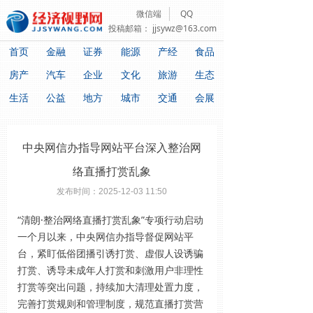
微信端
QQ
投稿邮箱：
jjsywz@163.com
首页
金融
证券
能源
产经
食品
房产
汽车
企业
文化
旅游
生态
生活
公益
地方
城市
交通
会展
中央网信办指导网站平台深入整治网
络直播打赏乱象
发布时间：
2025-12-03
11:50
“清朗·整治网络直播打赏乱象”专项行动启动
一个月以来，中央网信办指导督促网站平
台，紧盯低俗团播引诱打赏、虚假人设诱骗
打赏、诱导未成年人打赏和刺激用户非理性
打赏等突出问题，持续加大清理处置力度，
完善打赏规则和管理制度，规范直播打赏营