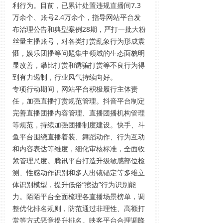
利行为。目前，已累计处置违规直播间7.3
万余个、账号2.4万余个，指导网站平台发
布治理公告和典型案例28期，严打一批大粉
丝量主播账号，对各类打赏乱象行为形成震
慑，娱乐团播等问题集中领域的生态面貌明
显改善，攀比打赏和诱骗打赏等不良行为得
到有力遏制，行业风气持续向好。
专项行动期间，网站平台积极履行主体责
任，加强直播打赏规范管理。抖音平台制定
完善直播团播内容管理、直播团播机构管理
等规范，持续加强团播制度建设。快手、斗
鱼平台围绕直播着装、舞蹈动作、行为互动
和内容表达等维度，细化审核标准，全面收
紧管理尺度。腾讯平台打造升级敏感部位检
测、性感动作识别和多人出镜锚定等多维立
体识别模型，提升低俗“擦边”行为识别能
力。陌陌平台全面梳理各直播场景榜单，调
整优化排名规则，防范通过非理性、高额打
赏等方式恶意提升排名。映客平台合理调降