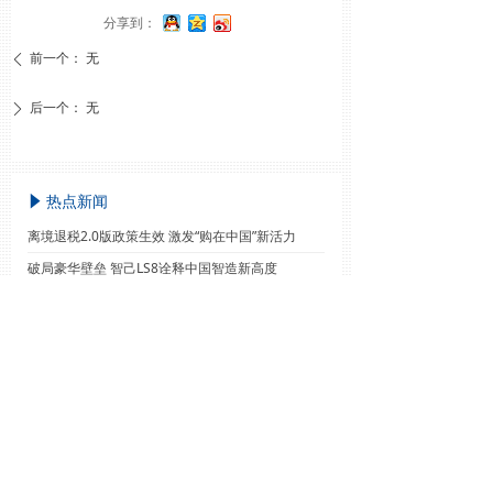
分享到：
前一个：
无
ꄴ
后一个：
无
ꄲ
热点新闻
념
离境退税2.0版政策生效 激发“购在中国”新活力
破局豪华壁垒 智己LS8诠释中国智造新高度
“管理”变“服务” 物业归本位
飞鹤推出全龄营养新品：鲜萃乳蛋白系列营养粉全渠道同步上市
拓宽公积金提取场景 助推房地产行业回暖
新闻排行
념
连续6年“净流入”，长春何以聚“才”？
身残志坚，巧手匠心 在非遗传承中绽放生命光彩