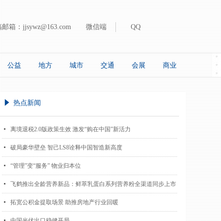
稿邮箱：
jjsywz@163.com
微信端
QQ
公益
地方
城市
交通
会展
商业
념
热点新闻
넷
离境退税2.0版政策生效 激发“购在中国”新活力
넷
破局豪华壁垒 智己LS8诠释中国智造新高度
넷
“管理”变“服务” 物业归本位
넷
飞鹤推出全龄营养新品：鲜萃乳蛋白系列营养粉全渠道同步上市
넷
拓宽公积金提取场景 助推房地产行业回暖
넷
中国光伏出口稳健开局