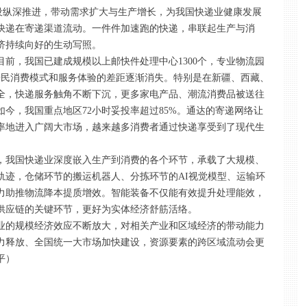
建设纵深推进，带动需求扩大与生产增长，为我国快递业健康发展
件快递在寄递渠道流动。一件件加速跑的快递，串联起生产与消
济持续向好的生动写照。
前，我国已建成规模以上邮快件处理中心1300个，专业物流园
乡居民消费模式和服务体验的差距逐渐消失。特别是在新疆、西藏、
全，快递服务触角不断下沉，更多家电产品、潮流消费品被送往
今，我国重点地区72小时妥投率超过85%。通达的寄递网络让
率地进入广阔大市场，越来越多消费者通过快递享受到了现代生
，我国快递业深度嵌入生产到消费的各个环节，承载了大规模、
轨迹，仓储环节的搬运机器人、分拣环节的AI视觉模型、运输环
力助推物流降本提质增效。智能装备不仅能有效提升处理能效，
供应链的关键环节，更好为实体经济舒筋活络。
业的规模经济效应不断放大，对相关产业和区域经济的带动能力
力释放、全国统一大市场加快建设，资源要素的跨区域流动会更
平）