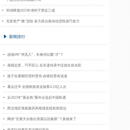
넷
华润啤酒2025年净利下滑近三成
넷
无形资产“换”贷款 多方搭台推动信贷投放巧发力
념
新闻排行
넷
连续6年“净流入”，长春何以聚“才”？
넷
身残志坚，巧手匠心 在非遗传承中绽放生命光彩
넷
孩子在暑期托管时受伤 由谁担责有说道
넷
暑运过半 全国铁路发送旅客4.23亿人次
넷
从2023年“展会热”看外企追赶中国机遇
넷
西北地区海拔最高风电场首批机组投运
넷
网传“甘肃天水推出房屋以旧换新”？真相来了
넷
外卖行业更应关注骑行安全