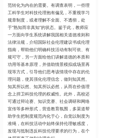
范转化为内在的需要。有调查表明，一些理
工科学生对科技伦理抱有偏见，不重视学习
规章制度，或者理解不全面、不透彻，处
于“熟知而非真知”的状态。鉴于此，教师应
一方面向学生系统讲解我国相关道德准则和
法律法规，介绍国际社会伦理建议书或伦理
指南，帮助他们明确科技活动有制可依、有
规可守，另一方面给他们讲解道德的本质和
功用等基本原理，并借助情景模拟或场景再
现等方式，引导他们思考该情境中存在的伦
理问题，使其强化伦理信念，做到知其然、
知其所以然、知其所以必然，从而在价值理
念上捍卫科技伦理的权威性。此外，高校还
可通过辩论赛、知识竞赛、社会调研和网络
宣传等多种形式，营造教育氛围，多渠道帮
助学生把制度规范内化于心，自觉以制度为
准绳，在科技活动中始终保持伦理敏感度，
发现与抵制违反科技伦理要求的行为，在个