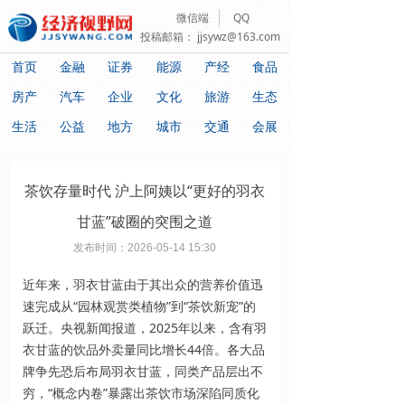
微信端
QQ
投稿邮箱：
jjsywz@163.com
首页
金融
证券
能源
产经
食品
房产
汽车
企业
文化
旅游
生态
生活
公益
地方
城市
交通
会展
茶饮存量时代 沪上阿姨以“更好的羽衣
甘蓝”破圈的突围之道
发布时间：
2026-05-14
15:30
近年来，羽衣甘蓝由于其出众的营养价值迅
速完成从“园林观赏类植物”到“茶饮新宠”的
跃迁。央视新闻报道，2025年以来，含有羽
衣甘蓝的饮品外卖量同比增长44倍。各大品
牌争先恐后布局羽衣甘蓝，同类产品层出不
穷，“概念内卷”暴露出茶饮市场深陷同质化