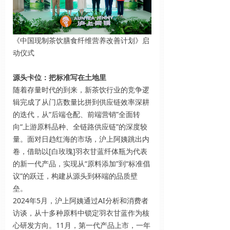
《中国现制茶饮膳食纤维营养改善计划》启
动仪式
源头卡位：把标准写在土地里
随着存量时代的到来，新茶饮行业的竞争逻
辑完成了从门店数量比拼到供应链效率深耕
的迭代，从“后端仓配、前端营销”全面转
向“上游原料品种、全链路供应链”的深度较
量。面对日趋红海的市场，沪上阿姨跳出内
卷，借助以[白玫瑰]羽衣甘蓝纤体瓶为代表
的新一代产品，实现从“原料添加”到“标准倡
议”的跃迁，构建从源头到杯端的品质壁
垒。
2024年5月，沪上阿姨通过AI分析和消费者
访谈，从十多种原料中锁定羽衣甘蓝作为核
心研发方向。11月，第一代产品上市，一年