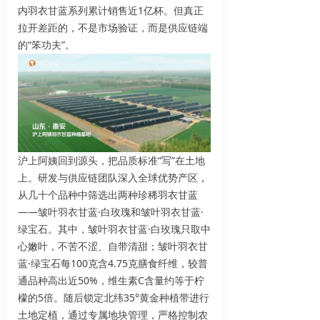
内羽衣甘蓝系列累计销售近1亿杯。但真正
拉开差距的，不是市场验证，而是供应链端
的“笨功夫”。
沪上阿姨回到源头，把品质标准“写”在土地
上。研发与供应链团队深入全球优势产区，
从几十个品种中筛选出两种珍稀羽衣甘蓝
——皱叶羽衣甘蓝·白玫瑰和皱叶羽衣甘蓝·
绿宝石。其中，皱叶羽衣甘蓝·白玫瑰只取中
心嫩叶，不苦不涩、自带清甜；皱叶羽衣甘
蓝·绿宝石每100克含4.75克膳食纤维，较普
通品种高出近50%，维生素C含量约等于柠
檬的5倍。随后锁定北纬35°黄金种植带进行
土地定植，通过专属地块管理，严格控制农