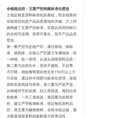
全链路品控：五重严控构建标准化壁垒
土地定植是原料标准化的基础，而全链路供
应链管控则是产品品质落地的关键。沪上阿
姨构建了五重严控标准，实现从田间到杯口
的全程可追溯、营养可量化，筑牢产品品质
壁垒。
第一重严控为定植产区，通过锁地、锁标
准、锁风味，在核心产区建立专属地块，统
一种植、统一管理，从源头保障原料品质；
第二重为自然生长，坚持不催熟、不赶季、
不打蜡，例如葡萄需自然生长150天以上方
可采收，通过科学用肥与标准化管理，保留
原料本真风味与营养；第三重为严采严选，
从种植环节的采摘，到入库筛选，再到出库
前检查，一共三道筛选；第四重为农残管
控，建立严苛检测标准，保证每批原料品
控；第五重为极致锁鲜，全程冷链运输，最
大限度保留原料的新鲜度与营养活性。