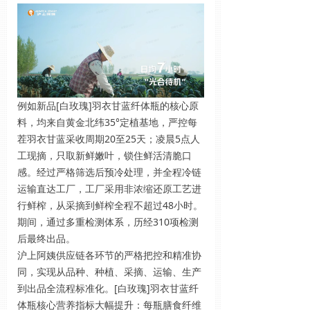
例如新品[白玫瑰]羽衣甘蓝纤体瓶的核心原
料，均来自黄金北纬35°定植基地，严控每
茬羽衣甘蓝采收周期20至25天；凌晨5点人
工现摘，只取新鲜嫩叶，锁住鲜活清脆口
感。经过严格筛选后预冷处理，并全程冷链
运输直达工厂，工厂采用非浓缩还原工艺进
行鲜榨，从采摘到鲜榨全程不超过48小时。
期间，通过多重检测体系，历经310项检测
后最终出品。
沪上阿姨供应链各环节的严格把控和精准协
同，实现从品种、种植、采摘、运输、生产
到出品全流程标准化。[白玫瑰]羽衣甘蓝纤
体瓶核心营养指标大幅提升：每瓶膳食纤维