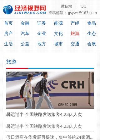
微信端
QQ
投稿邮箱：
jjsywz@163.com
首页
金融
证券
能源
产经
食品
房产
汽车
企业
文化
旅游
生态
生活
公益
地方
城市
交通
会展
旅游
热点新闻
념
离境退税2.0版政策生效 激发“购在中国”新活力
破局豪华壁垒 智己LS8诠释中国智造新高度
“管理”变“服务” 物业归本位
飞鹤推出全龄营养新品：鲜萃乳蛋白系列营养粉全渠道同步上市
拓宽公积金提取场景 助推房地产行业回暖
暑运过半 全国铁路发送旅客4.23亿人次
新闻排行
념
暑运过半 全国铁路发送旅客4.23亿人次
连续6年“净流入”，长春何以聚“才”？
假日酒店在华发展再提速，集中签约24家酒店开启增长新篇章