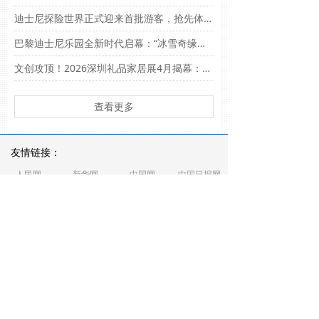
身残志坚，巧手匠心 在非遗传承中绽放生命光彩
迪士尼探险世界正式迎来首批游客，抢先体验 ”冰雪奇缘世界”及众多全新项目！
孩子在暑期托管时受伤 由谁担责有说道
巴黎迪士尼乐园全新时代启幕：“冰雪奇缘世界”亮相，迪士尼探险世界焕新登场！
暑运过半 全国铁路发送旅客4.23亿人次
从2023年“展会热”看外企追赶中国机遇
文创攻顶！2026深圳礼品家居展4月揭幕：从总台文创到马年爆款，见证中华文化如何定义全球礼品新美学
查看更多
友情链接：
人民网
新华网
中国网
中国日报网
国际在线
CNTV
中青网
中国台湾网
关于我们
广告服务
招聘信息
版权责任
版权所有 ©
经济视野网
녠
京ICP备2021010155号
京公网安备11010502044732号